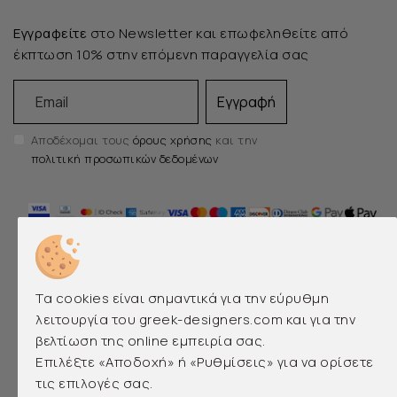
Εγγραφείτε
στο Newsletter και επωφεληθείτε από
έκπτωση 10% στην επόμενη παραγγελία σας
Email
Εγγραφή
Αποδέχομαι τους
όρους χρήσης
και την
πολιτική προσωπικών δεδομένων
Τα cookies είναι σημαντικά για την εύρυθμη
λειτουργία του greek-designers.com και για την
βελτίωση της online εμπειρία σας.
EMERGING AND LUXURY GREEK DESIGNERS
Επιλέξτε «Αποδοχή» ή «Ρυθμίσεις» για να ορίσετε
τις επιλογές σας.