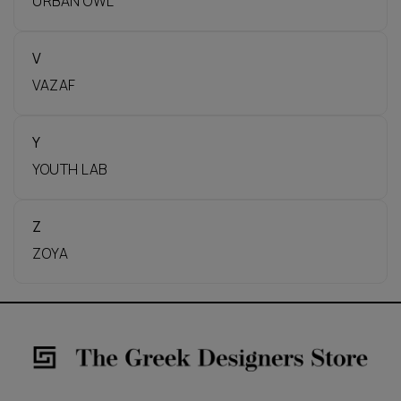
URBAN OWL
V
VAZAF
Y
YOUTH LAB
Z
ZOYA