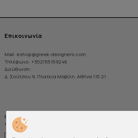
Επικοινωνία
Mail:
eshop@greek-designers.com
Τηλέφωνο:
+302155159246
Διεύθυνση:
Δ. Σούτσου 9, Πλατεία Μαβίλη, Αθήνα 115 21
Εγγραφείτε
στο Newsletter και επωφεληθείτε από έκπτω
παραγγελία σας
Email