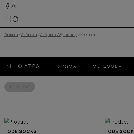
Αρχική
Ανδρικά
Ανδρικά Αξεσουάρ
Κάλτσες
ΦΊΛΤΡΑ
ΧΡΏΜΑ
ΜΈΓΕΘΟΣ
Εφαρμογή
ODE SOCKS
ODE SOC