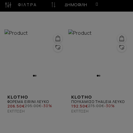
zero-waste φιλοσοφία, μετατρέποντας την υφαντική
ΦΊΛΤΡΑ
ΔΗΜΟΦΙΛΉ
σε μια ζωντανή μορφή σύγχρονης τέχνης και
συνειδητής μόδας.
KLOTHO
KLOTHO
ΦΟΡΕΜΑ EIRINI ΛΕΥΚΟ
ΠΟΥΚΑΜΙΣΟ THALEIA ΛΕΥΚΟ
206.50€
192.50€
295.00€
-30%
275.00€
-30%
ΈΚΠΤΩΣΗ
ΈΚΠΤΩΣΗ