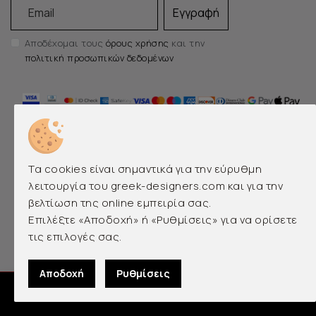
Email
Εγγραφή
Αποδέχομαι τους
όρους χρήσης
και την
πολιτική προσωπικών δεδομένων
Τα cookies είναι σημαντικά για την εύρυθμη
λειτουργία του greek-designers.com και για την
βελτίωση της online εμπειρία σας.
EMERGING AND LUXURY GREEK DESIGNERS
Επιλέξτε «Αποδοχή» ή «Ρυθμίσεις» για να ορίσετε
τις επιλογές σας.
© 2026 greek-designers.com. All rights reserved.
Αποδοχή
Ρυθμίσεις
0
Designed by
qualityweb.gr