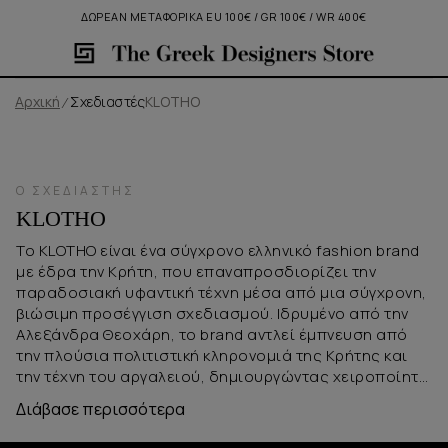
ΔΩΡΕΑΝ ΜΕΤΑΦΟΡΙΚΑ EU 100€ / GR 100€ / WR 400€
Αρχική
Σχεδιαστές
KLOTHO
Ο ΣΧΕΔΙΑΣΤΉΣ
KLOTHO
Το KLOTHO είναι ένα σύγχρονο ελληνικό fashion brand
με έδρα την Κρήτη, που επαναπροσδιορίζει την
παραδοσιακή υφαντική τέχνη μέσα από μια σύγχρονη,
βιώσιμη προσέγγιση σχεδιασμού. Ιδρυμένο από την
Αλεξάνδρα Θεοχάρη, το brand αντλεί έμπνευση από
την πλούσια πολιτιστική κληρονομιά της Κρήτης και
την τέχνη του αργαλειού, δημιουργώντας χειροποίητα
υφάσματα και ρούχα που συνδυάζουν την παράδοση
Διάβασε περισσότερα
με το μοντέρνο design. Κάθε συλλογή κατασκευάζεται
με έμφαση στη δεξιοτεχνία, τα φυσικά υλικά και τη