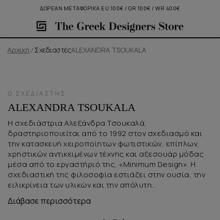
ΔΩΡΕΑΝ ΜΕΤΑΦΟΡΙΚΑ EU 100€ / GR 100€ / WR 400€
Αρχική
Σχεδιαστές
ALEXANDRA TSOUKALA
Ο ΣΧΕΔΙΑΣΤΉΣ
ALEXANDRA TSOUKALA
Η σχεδιάστρια Αλεξάνδρα Τσουκαλά,
δραστηριοποιείται από το 1992 στον σχεδιασμό και
την κατασκευή χειροποίητων φωτιστικών, επίπλων,
χρηστικών αντικειμένων τέχνης και αξεσουάρ μόδας
μέσα από το εργαστήριό της, «Minimum Design». Η
σχεδιαστική της φιλοσοφία εστιάζει στην ουσία, την
ειλικρίνεια των υλικών και την απόλυτη
λειτουργικότητα, απορρίπτοντας τις «ψεύτικες»
Διάβασε περισσότερα
εντυπώσεις και την υπερκατανάλωση, ώστε κάθε
αντικείμενο να δημιουργείται με τη λογική του